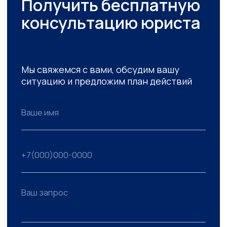
Официальная благодарность
Благодарственное п
юридической компании
Коллективу юридиче
«Кайман»
компании «Кайман»
Уважаемый Илья Леонардович!
Уважаемые партнеры
Позвольте поблагодарить Вас и
Выражаем вам искре
возглавляемый Вами коллектив
признательность за
за многолетнее и безупречное
высокопрофессиона
юридическое обслуживание
юридическое сопров
нашей организации. За время
деятельности нашей 
нашего партнерства
Ваша оперативность 
специалисты компании
правовых вопросов, 
«Кайман» неоднократно
анализ рисков и
демонстрировали высокий
профессиональный п
уровень экспертизы в вопросах
правовому разрешен
корпоративного, договорного и
с контрагентами поз
налогового права.
чувствовать себя з
в любой деловой ситу
Мы признательны за вашу
Особенно хотим отм
доступность, оперативность
внимательное отнош
реагирования на наши запросы
деталям и способнос
и неизменно высокое качество
находить эффективн
предоставляемых услуг.
даже в самых нестан
Желаем вашей команде
ситуациях.
дальнейших успехов и надеемся
Благодарим за вклад 
на сохранение сложившихся
стабильность и разв
деловых отношений.
нашего бизнеса. Над