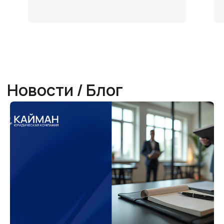
высококвалифицированные услуги бизнес
адвокатов. Бизнес адвокат – это важный партнер
любой компании, который обеспечивает
юридическую поддержку и защиту интересов
бизнеса на всех этапах его существования. Наши
специалисты обладают глубокими знаниями в
области корпоративного права, налогового кодекса
и других правовых аспектов предпринимательской
деятельности.
В условиях постоянных изменений в
законодательстве, квалифицированная помощь
бизнес адвоката становится жизненно
необходимой. С "Кайман Групп" вы сможете
избежать возможных юридических рисков и
благополучно пройти проверки, минимизируя
потенциальные штрафы. Наши адвокаты помогут в
подготовке и оформлении договоров, защите
интеллектуальной собственности, а также в
урегулировании споров и конфликтов.
В сотрудничестве с "Кайман Групп" в Челябинске
ваш бизнес получает надежную правовую
поддержку, что позволяет сосредоточиться на
развитии и достижении стратегических целей.
Доверяя профессионалам, вы обеспечиваете
безопасность и успешность вашего бизнеса.
Обращайтесь к нам, и мы защитим ваши интересы на
высшем уровне.