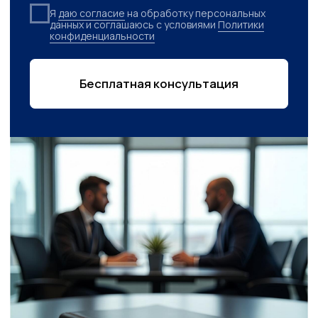
дальнейшее плодотв
Телешев С.Д.
сотрудничество.
Исполнительный директор ООО
«ЧЗЭО»
С уважением, директ
«Челагрохим»
17.03.2026 г.
М. А. Лагунов
15.11.2025 г.
Новости / Блог