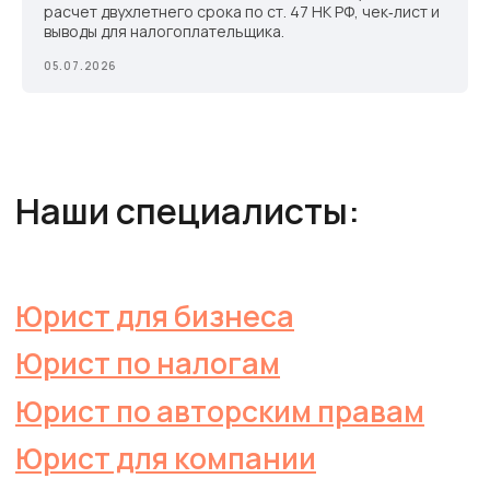
Электронная почта
расчет двухлетнего срока по ст. 47 НК РФ, чек‑лист и
выводы для налогоплательщика.
kg-pravo@bk.ru
05.07.2026
Адрес офиса
454080, Челябинск, пр-т Ленина,
д. 89, офис 330
Режим работы
Пн. - Пт. с 9.00 до 18.00
Суббота, воскресенье - выходной
Напишите нам
Закажите звонок
+7
Я
даю согласие
на обработку персональных данных и
соглашаюсь с условиями
Политики
конфиденциальности