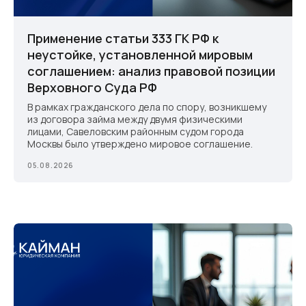
Применение статьи 333 ГК РФ к
неустойке, установленной мировым
соглашением: анализ правовой позиции
Верховного Суда РФ
В рамках гражданского дела по спору, возникшему
из договора займа между двумя физическими
лицами, Савеловским районным судом города
Москвы было утверждено мировое соглашение.
05.08.2026
Личный менеджер
всегда на связи
Бизнес юрист
Бизнес юрист — это специалист, обладающий
глубокими знаниями в области корпоративного
права, который помогает предпринимателям и
компаниям (ИП, ООО, АО, ЗАО, ПАО) в решении