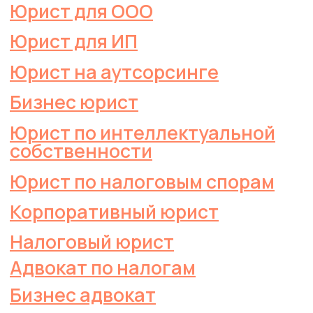
Позвоните мне
Навигация
О компании
Цены на сайте не являются
публичной офертой
Услуги
Контакты
Услуги для бизнеса
Правовое сопровождение
предпринимательской деятельности
Корпоративные правоотношения
Интеллектуальная собственность
и средства индивидуализации
Регистрация товарного знака
Налоговые споры
Обжалование решений и действий
государственных органов