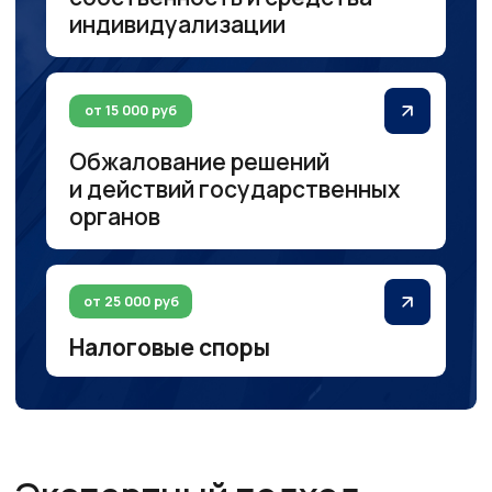
С многолетним опытом ведения
гражданско-правовых дел
10+
Команда профессионалов
Работа на результат