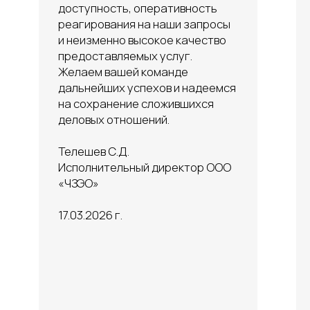
Юрист для ООО
Юрист для ИП
Юрист на аутсорсинге
Бизнес юрист
Юрист по интеллектуальной
собственности
Юрист по налоговым спорам
Корпоративный юрист
Налоговый юрист
Адвокат по налогам
Бизнес адвокат
Юрист по налогам
юридических лиц
Бизнес юрист Челябинск
Бизнес адвокат
Компания "Кайман Групп" в Челябинске предлагает