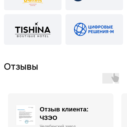
+7
Я
даю согласие
на обработку персональных данных и
соглашаюсь с условиями
Политики
конфиденциальности
Позвоните мне
Навигация
О компании
Цены на сайте не являются
публичной офертой
Услуги
Контакты
Услуги для бизнеса
Правовое сопровождение
предпринимательской деятельности
Корпоративные правоотношения
Интеллектуальная собственность