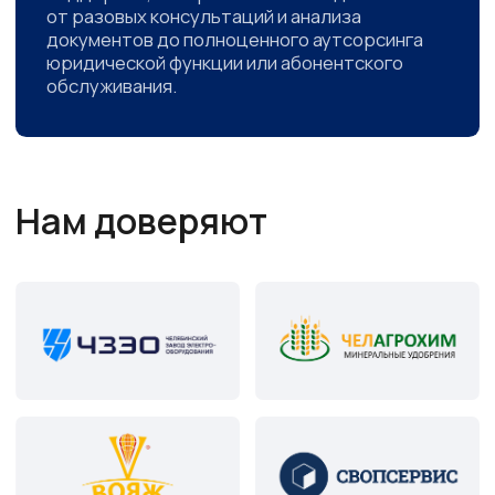
Для связи с нами
+7 (351) 220-87-18
Электронная почта
kg-pravo@bk.ru
Адрес офиса
454080, Челябинск, пр-т Ленина,
д. 89, офис 330
Режим работы
Пн. - Пт. с 9.00 до 18.00
Суббота, воскресенье - выходной
Напишите нам
Закажите звонок