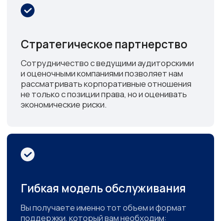
оперативность реагирования на наши
Особенно хотим отм
запросы и неизменно высокое качество
внимательное отноше
предоставляемых услуг. Желаем вашей
способность находи
команде дальнейших успехов и
решения даже в самы
надеемся на сохранение сложившихся
ситуациях.
деловых отношений.
Благодарим за вклад 
развитие нашего биз
Телешев С.Д.
дальнейшее плодотв
Исполнительный директор ООО «ЧЗЭО»
сотрудничество.
17.03.2026 г.
С уважением, директ
«Челагрохим»
М. А. Лагунов
15.11.2025 г.