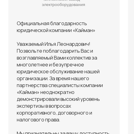
и средства индивидуализации
Регистрация товарного знака
Налоговые споры
Обжалование решений и действий
государственных органов
Бизнес юрист Челябинск
Спецпредложения
Оплата только за результат
Абонентское обслуживание
Правовая информация
Правовое регулирование
Судебная практика
Наша практика
Доктринальные подходы
Документы