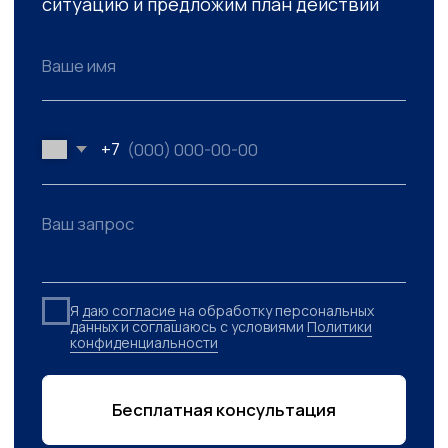
От создания компании до разрешения
конфликтов.
Профилактика конфликтов
Своевременный юридический аудит
способствует выявлению скрытых рисков,
соблюдению баланса интересов
собственников и менеджмента, а также
минимизации рисков недружественных
поглощений.
Система защиты от
субсидиарной ответственности
Показавшие свою эффективность
механизмы снижения персональных рисков