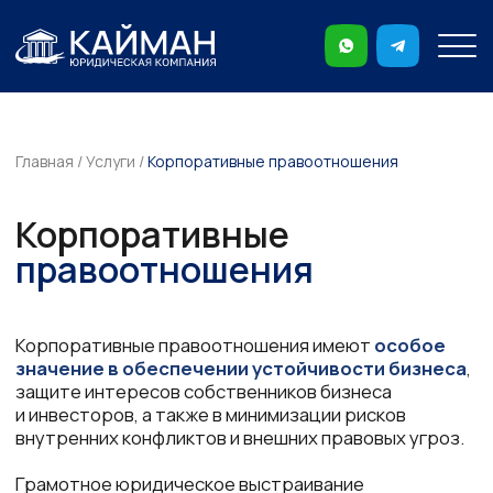
ntrcn
Главная
/
Услуги
/
Корпоративные правоотношения
Корпоративные
правоотношения
Корпоративные правоотношения имеют
особое
значение в обеспечении устойчивости бизнеса
,
защите интересов собственников бизнеса
и инвесторов, а также в минимизации рисков
внутренних конфликтов и внешних правовых угроз.
Грамотное юридическое выстраивание
корпоративных отношений способствует
прозрачности управления,
повышает
инвестиционную привлекательность
компании
и обеспечивает ее долгосрочное развитие
в условиях меняющегося законодательства
и вызовов рынка.
Юридическая компания Кайман
предоставляет