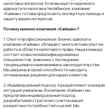
компании «Кайман» обладают многолетним опытом
работы в области налогового права. Наша команда
состоит из высококвалифицированных
специалистов, знакомых с последними
тенденциями и изменениями в законодательстве.
Мы уверены в своей способности находить
оптимальные решения для наших клиентов.
2. Индивидуальный подход: Каждый клиент и каждая
ситуация уникальны. В компании «Кайман» мы
предлагаем индивидуальный подход,
разрабатывая стратегии с учетом ваших
конкретных потребностей и целей. Мы
внимательно изучаем все детали дела и
предлагаем решения, которые позволяют
минимизировать налоговые риски и
оптимизировать расходы.
3. Конфиденциальность: Мы осознаем важность
конфиденциальности в вопросах налогообложения.
Вы можете быть уверены, что вся информация,
предоставленная нам, будет защищена на высшем
уровне. В компании «Кайман» соблюдаются самые
строгие стандарты безопасности данных.
4. Широкий спектр услуг: Наша компания
предлагает разнообразные услуги в области
налогового права. Мы консультируем по вопросам
налогообложения, представляем интересы
клиентов при налоговых проверках, помогаем в