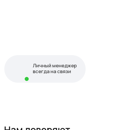
Для связи с нами
+7 (351) 220-87-18
Электронная почта
kg-pravo@bk.ru
Адрес офиса
454080, Челябинск, пр-т Ленина,
д. 89, офис 330
Режим работы
Пн. - Пт. с 9.00 до 18.00
Суббота, воскресенье - выходной