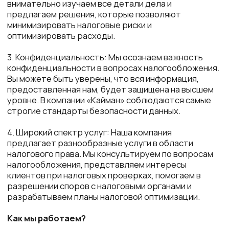
разрешении споров с налоговыми органами и
разрабатываем планы налоговой оптимизации.
Как мы работаем?
Процесс предоставления услуг в компании
«Кайман» состоит из нескольких шагов:
Первичная консультация: На этом этапе мы
знакомимся с вашей ситуацией и оцениваем
объем предстоящей работы. Консультация
позволяет выявить основные проблемы и
определить направление дальнейших действий.
Анализ и разработка стратегии: Основываясь на
полученной информации, наши адвокаты
проводят глубокий анализ дела и
разрабатывают стратегию, направленную на
защиту ваших интересов. Мы предлагаем
решения, которые соответствуют
действующему законодательству и вашим
бизнес-целям.
Реализация решений: После согласования плана
работ мы приступаем к его реализации. Наши
специалисты берут на себя всю юридическую
работу, обеспечивая поддержку на каждом
этапе процесса.
Поддержка и сопровождение: Мы продолжаем