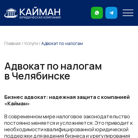
ntrcn
Главная
/
Услуги
/
Адвокат по налогам
Адвокат по налогам
в Челябинске
Бизнес адвокат: надежная защита с компанией
«Кайман»
В современном мире налоговое законодательство
постоянно меняется и усложняется. Это приводит к
необходимости квалифицированной юридической
поддержки для ведения бизнеса и урегулирования
налоговых вопросов. Если вы ищете надежного
адвоката по налогам в Челябинске, компания
«Кайман» готова предложить экспертную помощь и
защиту ваших интересов.
Почему именно компания «Кайман»?
1. Опыт и профессионализм: Бизнес адвокаты