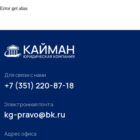
Услуги для бизнеса
Error get alias
Правовое сопровождение
предпринимательской деятельности
Корпоративные правоотношения
Интеллектуальная собственность
и средства индивидуализации
Регистрация товарного знака
Налоговые споры
Обжалование решений и действий
государственных органов
Бизнес юрист Челябинск
Спецпредложения
Оплата только за результат
Абонентское обслуживание
Правовая информация
Правовое регулирование
Судебная практика