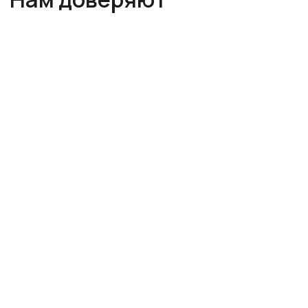
Напишите нам
Закажите звонок
+7
Я
даю согласие
на обработку персональных данных и
соглашаюсь с условиями
Политики
конфиденциальности
Позвоните мне
Навигация
О компании
Цены на сайте не являются
публичной офертой
Услуги
Контакты